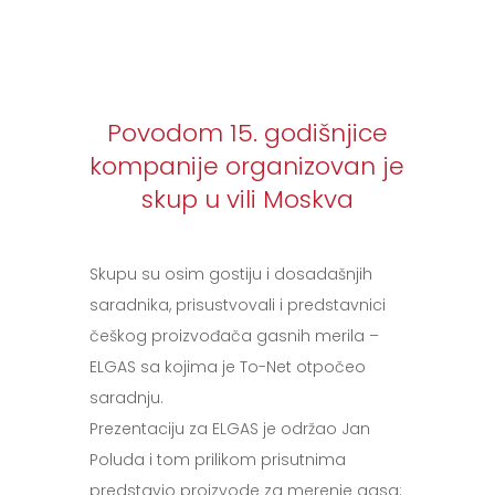
Povodom 15. godišnjice
kompanije organizovan je
skup u vili Moskva
Skupu su osim gostiju i dosadašnjih
saradnika, prisustvovali i predstavnici
češkog proizvođača gasnih merila –
ELGAS sa kojima je To-Net otpočeo
saradnju.
Prezentaciju za ELGAS je održao Jan
Poluda i tom prilikom prisutnima
predstavio proizvode za merenje gasa: