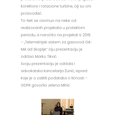
korektore i rotacione turbine, čiji su oni
proizvođač.
To-Net se osvrnuo na neke od
realizovanih projekata u proteklom
periodu, a naročito na projekat iz 2019.
– „Telemetrijski sistem za gasovod GA-
MA ad Skoplje“ čiju prezentaciju je
održao Marko Tikvić.
Svoju prezentaciju je održala i
advokatska kancelarija Žunić, ispred
koje je o zaštiti podataka o ličnosti –
GDPR govorila Jelena Mihić.