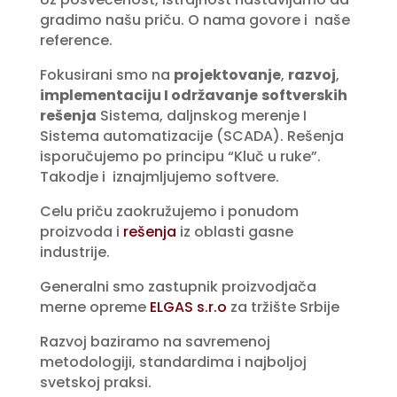
gradimo našu priču. O nama govore i naše
reference.
Fokusirani smo na
projektovanje
,
razvoj
,
implementaciju I održavanje
softverskih
rešenja
Sistema, daljnskog merenje I
Sistema automatizacije (SCADA). Rešenja
isporučujemo po principu “Kluč u ruke”.
Takodje i iznajmljujemo softvere.
Celu priču zaokružujemo i ponudom
proizvoda i
rešenja
iz oblasti gasne
industrije.
Generalni smo zastupnik proizvodjača
merne opreme
ELGAS s.r.o
za tržište Srbije
Razvoj baziramo na savremenoj
metodologiji, standardima i najboljoj
svetskoj praksi.