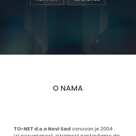
O NAMA
TO-NET d.o.o Novi Sad
osnovan je 2004 .
Uz posvećenost, istrajnost nastavljamo da