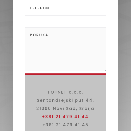
POŠALJITE
=
7 + 4
TO-NET d.o.o.
Sentandrejski put 44,
21000 Novi Sad, Srbija
+381 21 479 41 44
+381 21 479 41 45