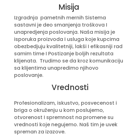
Misija
Izgradnja pametnih mernih Sistema
sastavni je deo smanjenja troškova I
unapredjenja poslovanja. Naša misija je
isporuka proizvoda I usluga koje kupcima
obezbedjuju kvalitetniji, lakši I efikasniji rad
samim time I Postizanje boljih rezultata
klijenata. Trudimo se da kroz komunikaciju
sa klijentima unapredimo njihovo
poslovanje.
Vrednosti
Profesionalizam, iskustvo, posvecenost i
briga o okruženju u kom poslujemo,
otvorenost I spremnost na promene su
vrednosti koje negujemo. Naš tim je uvek
spreman za izazove.