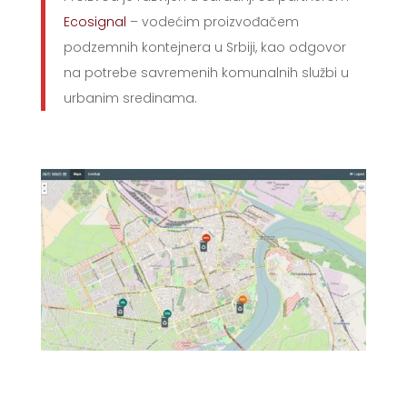
Ecosignal
– vodećim proizvođačem
podzemnih kontejnera u Srbiji, kao odgovor
na potrebe savremenih komunalnih službi u
urbanim sredinama.