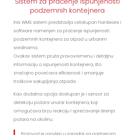
Sistem za praćenje ispunjenosti
podzemnih kontejnera
Inis WMS sistem predstavlja celokupan hardware i
software namenjen za praćenje ispunjenosti
podzemnih kontejnera za otpad u urbanim
sredinama.
Ovakav sistem pruža pravovremenu i detaljnu
informaciju o ispunjenosti kontejnera, što
značajno povećava efikasnost i smanjuje
troškove sakupljanja otpada.
Kao dodatna opcija dostupan je i senzor za
detekciju požara unutar kontejnera, koji
omogućava brzu reakciju i sprečavanje širenja
požara na okolinu.
Proizvod je razvijen u saradnji sa partnerom